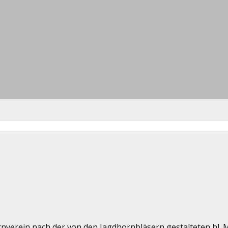
verein nach der von den Jagdhornbläsern gestalteten hl. Mes