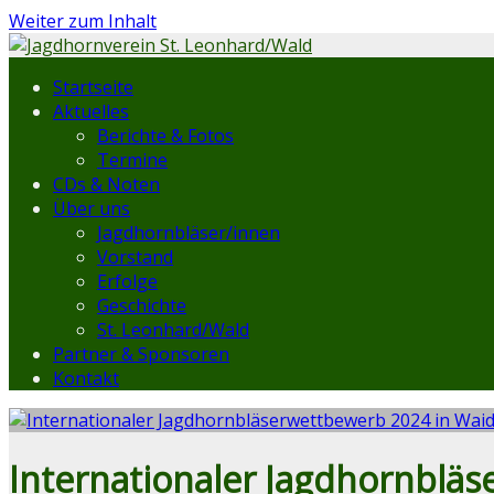
Weiter zum Inhalt
Startseite
Aktuelles
Berichte & Fotos
Termine
CDs & Noten
Über uns
Jagdhornbläser/innen
Vorstand
Erfolge
Geschichte
St. Leonhard/Wald
Partner & Sponsoren
Kontakt
Internationaler Jagdhornblä