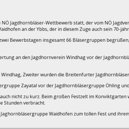
ße NÖ Jagdhornbläser-Wettbewerb statt, der vom NÖ Jagdverb
idhofen an der Ybbs, der in diesem Zuge auch sein 70-jähri
zwei Bewerbstagen insgesamt 66 Bläsergruppen begrüßen, d
 Wertung an den Jagdhornverein Windhag vor der Jagdhornbl
 Windhag, Zweiter wurden die Breitenfurter Jagdhornbläse
äsergruppe Zayatal vor der Jagdhornbläsergruppe Öhling 
ng auch nicht zu kurz. Beim großen Festzelt im Konviktgart
e Stunden verbracht.
der Jaghornbläsergruppe Waidhofen zum tollen Fest und ihre