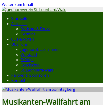
Weiter zum Inhalt
Startseite
Aktuelles
Berichte & Fotos
Termine
CDs & Noten
Über uns
Jagdhornbläser/innen
Vorstand
Erfolge
Geschichte
St. Leonhard/Wald
Partner & Sponsoren
Kontakt
Musikanten-Wallfahrt am