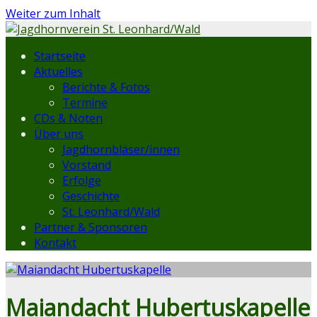
Weiter zum Inhalt
Startseite
Aktuelles
Berichte & Fotos
Termine
CDs & Noten
Über uns
Jagdhornbläser/innen
Vorstand
Erfolge
Geschichte
St. Leonhard/Wald
Partner & Sponsoren
Kontakt
Maiandacht Hubertuskapelle